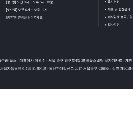
오시는길
[평 일] 오전 9시 ~ 오후 5시 30분
제휴 및 협찬문의
[토요일] 오전 9시 ~ 오후 12시
협력업체 등록 / 
[공휴일] 문의를 남겨주세요
입사지원
(주)비플스
대표이사 이왕수
서울 중구 청구로4길 39 비플스빌딩 보자기카드
개인
/
/
/
사업자등록번호 199-81-00459
통신판매업신고 2017-서울중구-0268호
상표 제0558
/
/