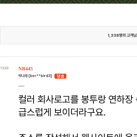
1,338
명의 고객님
1338
NB445
박나래 [kor**bird3]
컬러 회사로고를 봉투랑 연하장 
급스럽게 보이더라구요.