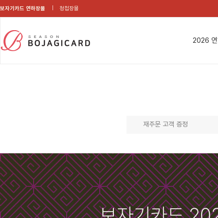
보자기카드 연하장몰
청첩장몰
2026 
재주문 고객 증정