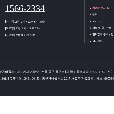
1566-2334
About 보자기카드
연혁
오시는길
[평 일] 오전 9시 ~ 오후 5시 30분
제휴 및 협찬문의
[토요일] 오전 9시 ~ 오후 12시
협력업체 등록 / 
[공휴일] 문의를 남겨주세요
입사지원
(주)비플스
대표이사 이왕수
서울 중구 청구로4길 39 비플스빌딩 보자기카드
개인
/
/
/
사업자등록번호 199-81-00459
통신판매업신고 2017-서울중구-0268호
상표 제0558
/
/