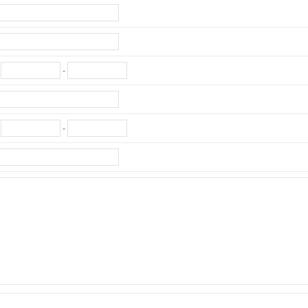
-
-
-
-