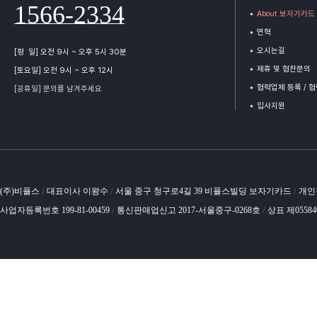
1566-2334
About 보자기카드
연혁
오시는길
[평 일] 오전 9시 ~ 오후 5시 30분
제휴 및 협찬문의
[토요일] 오전 9시 ~ 오후 12시
협력업체 등록 / 
[공휴일] 문의를 남겨주세요
입사지원
(주)비플스
대표이사 이왕수
서울 중구 청구로4길 39 비플스빌딩 보자기카드
개인
/
/
/
사업자등록번호 199-81-00459
통신판매업신고 2017-서울중구-0268호
상표 제0558
/
/