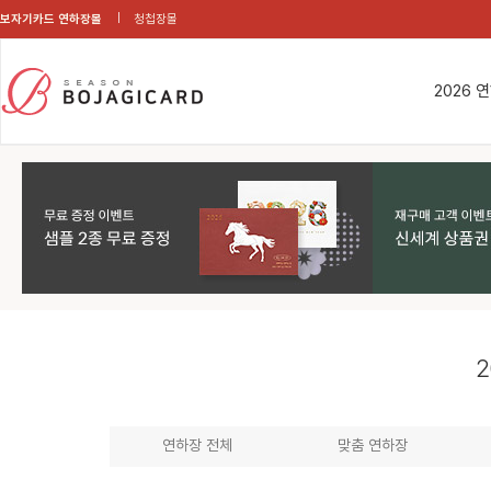
보자기카드 연하장몰
청첩장몰
2026 
2
연하장 전체
맞춤 연하장