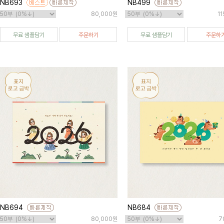
NB693
NB499
80,000원
1
무료 샘플담기
주문하기
무료 샘플담기
주문하
NB694
NB684
80,000원
7