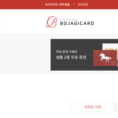
보자기카드 연하장몰
청첩장몰
연하장 전체