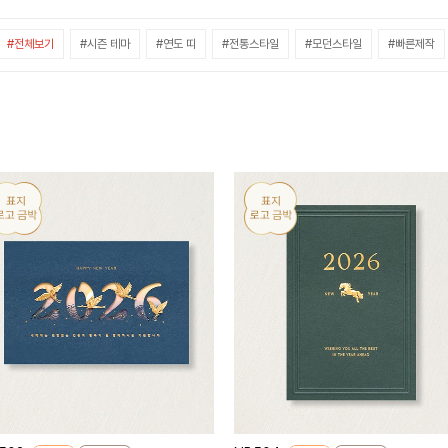
#전체보기
#시즌 테마
#연도 띠
#전통스타일
#모던스타일
#빠른제작