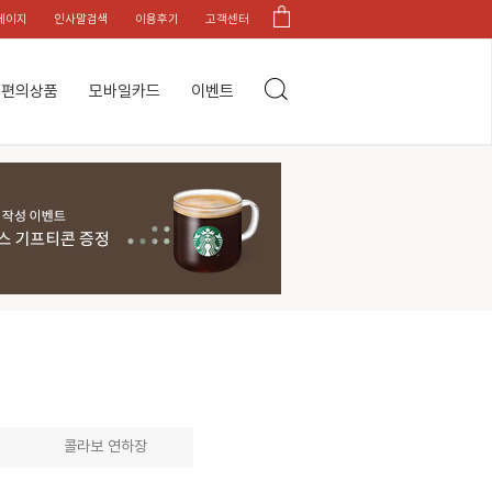
페이지
인사말검색
이용후기
고객센터
편의상품
모바일카드
이벤트
콜라보 연하장