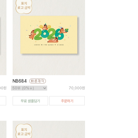
NB684
00원
70,000원
무료 샘플담기
주문하기