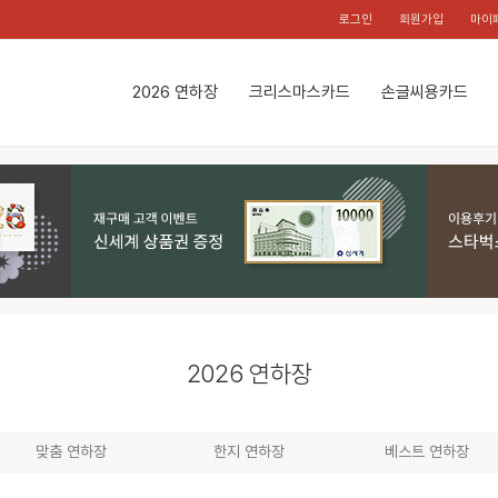
로그인
회원가입
마이
2026 연하장
크리스마스카드
손글씨용카드
2026 연하장
맞춤 연하장
한지 연하장
베스트 연하장