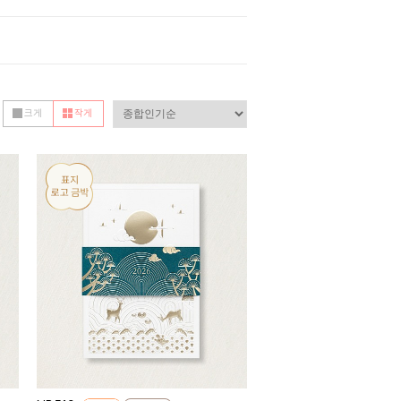
크게
작게