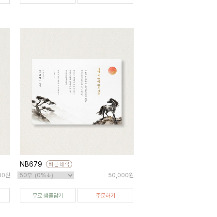
NB679
00원
50,000원
무료 샘플담기
주문하기