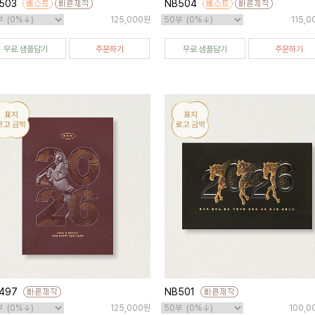
503
NB504
125,000원
115,
무료 샘플담기
주문하기
무료 샘플담기
주문하기
497
NB501
125,000원
100,0