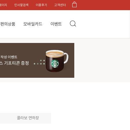
페이지
인사말검색
이용후기
고객센터
편의상품
모바일카드
이벤트
콜라보 연하장