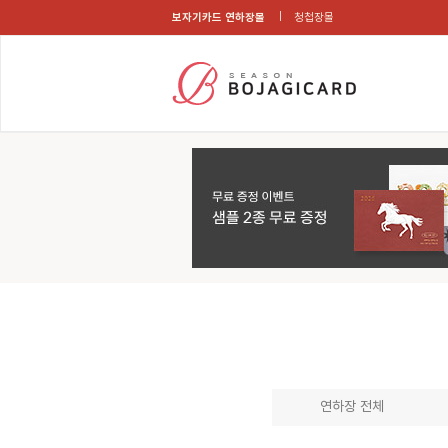
보자기카드 연하장몰
청첩장몰
연하장 전체