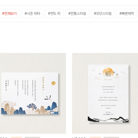
#전체보기
#시즌 테마
#연도 띠
#전통스타일
#모던스타일
#빠른제작