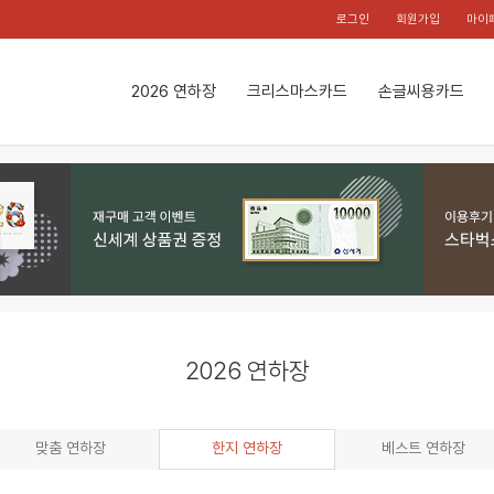
로그인
회원가입
마이
2026 연하장
크리스마스카드
손글씨용카드
2026 연하장
맞춤 연하장
한지 연하장
베스트 연하장