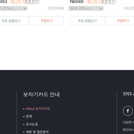
683
NB688
50,000원
50,0
무료 샘플담기
주문하기
무료 샘플담기
주문하기
SNS
보자기카드 안내
About 보자기카드
연혁
다양한 
오시는길
확인하시
제휴 및 협찬문의