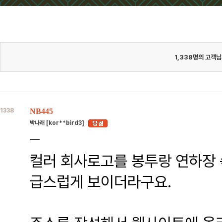
1,338
명의 고객님
1338
NB445
박나래 [kor**bird3]
컬러 회사로고를 봉투랑 연하장 
급스럽게 보이더라구요.