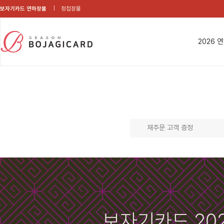
보자기카드 연하장몰
청첩장몰
2026 
재주문 고객 증정