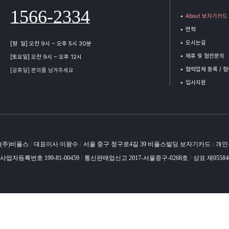
1566-2334
About 보자기카드
연혁
오시는길
[평 일] 오전 9시 ~ 오후 5시 30분
제휴 및 협찬문의
[토요일] 오전 9시 ~ 오후 12시
협력업체 등록 / 
[공휴일] 문의를 남겨주세요
입사지원
(주)비플스
대표이사 이왕수
서울 중구 청구로4길 39 비플스빌딩 보자기카드
개인
/
/
/
사업자등록번호 199-81-00459
통신판매업신고 2017-서울중구-0268호
상표 제0558
/
/