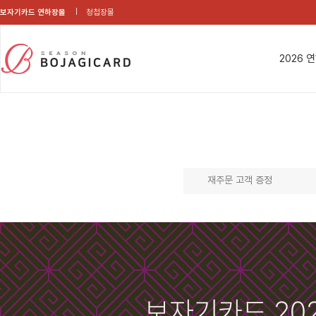
보자기카드 연하장몰
청첩장몰
2026 
재주문 고객 증정