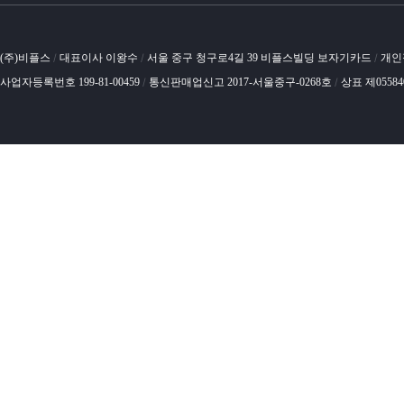
(주)비플스
대표이사 이왕수
서울 중구 청구로4길 39 비플스빌딩 보자기카드
개인
/
/
/
사업자등록번호 199-81-00459
통신판매업신고 2017-서울중구-0268호
상표 제0558
/
/