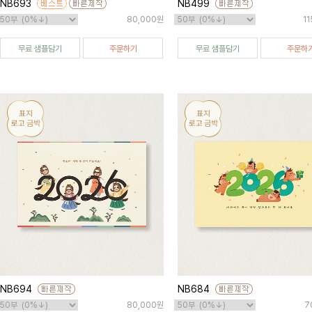
NB693
NB499
80,000원
1
무료 샘플담기
주문하기
무료 샘플담기
주문하
NB694
NB684
80,000원
7