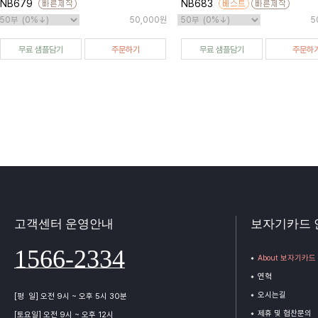
NB679
NB683
50,000원
5
무료 샘플담기
주문하기
무료 샘플담기
주문하
고객센터 운영안내
보자기카드 
1566-2334
About 보자기카드
연혁
오시는길
[평 일] 오전 9시 ~ 오후 5시 30분
제휴 및 협찬문의
[토요일] 오전 9시 ~ 오후 12시