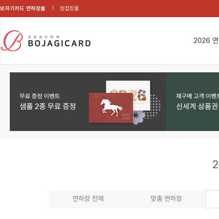
보자기카드 연하장몰
청첩장몰
2026 
2
연하장 전체
맞춤 연하장