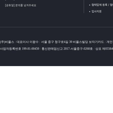
협력업체 등록 / 
[공휴일] 문의를 남겨주세요
입사지원
(주)비플스
대표이사 이왕수
서울 중구 청구로4길 39 비플스빌딩 보자기카드
개인
/
/
/
사업자등록번호 199-81-00459
통신판매업신고 2017-서울중구-0268호
상표 제0558
/
/