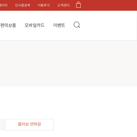
페이지
인사말검색
이용후기
고객센터
편의상품
모바일카드
이벤트
콜라보 연하장