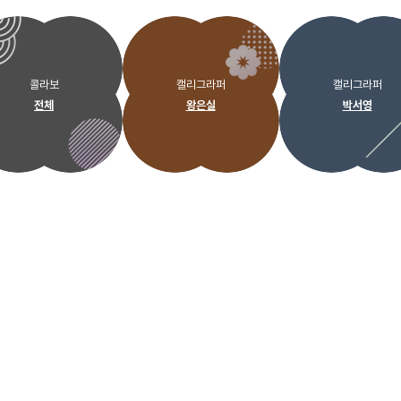
콜라보
캘리그라퍼
캘리그라퍼
전체
왕은실
박서영