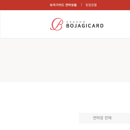
보자기카드 연하장몰
청첩장몰
연하장 전체