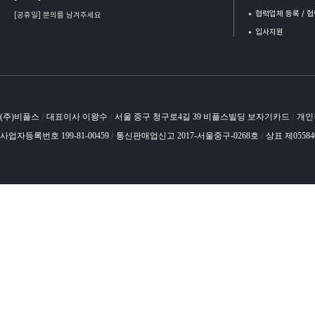
협력업체 등록 / 
[공휴일] 문의를 남겨주세요
입사지원
(주)비플스
대표이사 이왕수
서울 중구 청구로4길 39 비플스빌딩 보자기카드
개인
/
/
/
사업자등록번호 199-81-00459
통신판매업신고 2017-서울중구-0268호
상표 제0558
/
/