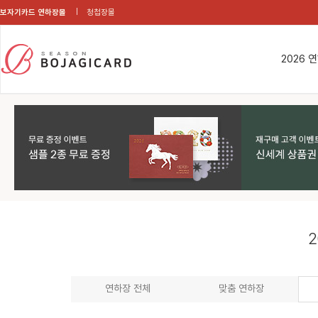
보자기카드 연하장몰
청첩장몰
2026 
2
연하장 전체
맞춤 연하장