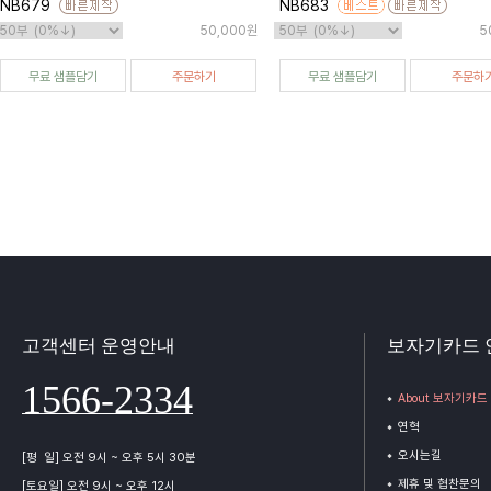
NB679
NB683
50,000원
5
무료 샘플담기
주문하기
무료 샘플담기
주문하
고객센터 운영안내
보자기카드 
1566-2334
About 보자기카드
연혁
오시는길
[평 일] 오전 9시 ~ 오후 5시 30분
제휴 및 협찬문의
[토요일] 오전 9시 ~ 오후 12시