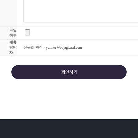
파일
첨부
제휴
담당
신윤희 과장 -
yunhee@bojagicard.com
자