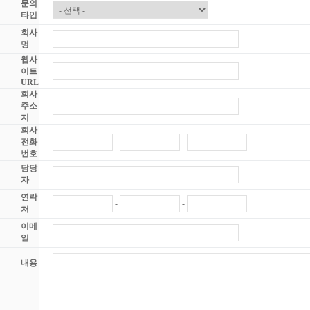
문의
타입
회사
명
웹사
이트
URL
회사
주소
지
회사
전화
-
-
번호
담당
자
연락
-
-
처
이메
일
내용