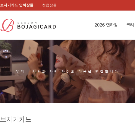
보자기카드 연하장몰
청첩장몰
2026 연하장
크리
우리는 사람과 사람 사이의 마음을 연결합니다
보자기카드