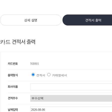
상세 설명
견적서 출력
견적서 출력
카드
카드번호
NB901
출력형식
견적서
거래명세서
회사이름
견적부수
날짜입력