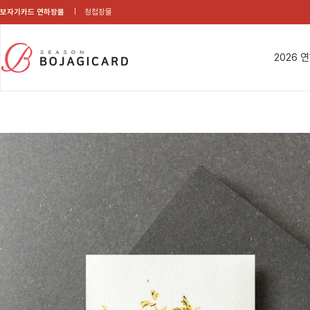
보자기카드 연하장몰
청첩장몰
2026 