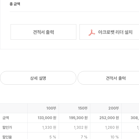
총 금액
견적서 출력
아크로뱃 리더 설치
상세 설명
견적서 출력
100부
150부
200부
금액
133,000 원
195,300 원
252,000 원
308
할인가
1,330 원
1,302 원
1,260 원
1
할인율
5 %
7 %
10 %