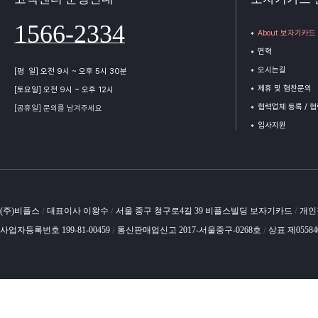
1566-2334
About 보자기카드
연혁
오시는길
[평 일] 오전 9시 ~ 오후 5시 30분
제휴 및 협찬문의
[토요일] 오전 9시 ~ 오후 12시
협력업체 등록 / 
[공휴일] 문의를 남겨주세요
입사지원
(주)비플스
대표이사 이왕수
서울 중구 청구로4길 39 비플스빌딩 보자기카드
개인
/
/
/
사업자등록번호 199-81-00459
통신판매업신고 2017-서울중구-0268호
상표 제0558
/
/