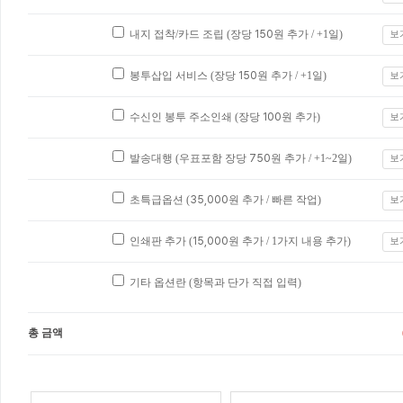
내지 접착/카드 조립 (장당
150
원 추가 / +1일)
보
봉투삽입 서비스 (장당
150
원 추가 / +1일)
보
수신인 봉투 주소인쇄 (장당
100
원 추가)
보
발송대행 (우표포함 장당
750
원 추가 / +1~2일)
보
초특급옵션 (
35,000
원 추가 / 빠른 작업)
보
인쇄판 추가 (
15,000
원 추가 / 1가지 내용 추가)
보
기타 옵션란 (항목과 단가 직접 입력)
총 금액