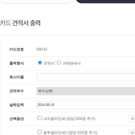
카드
견적서 출력
카드번호
NB743
출력형식
견적서
거래명세서
회사이름
견적부수
날짜입력
선택옵션
내지컬러인쇄 (장당
200
원 추가)
보
봉투컬러인쇄1 (장당
200
원 추가)
보