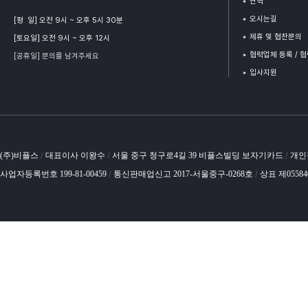
연혁
오시는길
[평 일] 오전 9시 ~ 오후 5시 30분
제휴 및 협찬문의
[토요일] 오전 9시 ~ 오후 12시
협력업체 등록 / 
[공휴일] 문의를 남겨주세요
입사지원
(주)비플스
대표이사 이왕수
서울 중구 청구로4길 39 비플스빌딩 보자기카드
개인
/
/
/
사업자등록번호 199-81-00459
통신판매업신고 2017-서울중구-0268호
상표 제0558
/
/