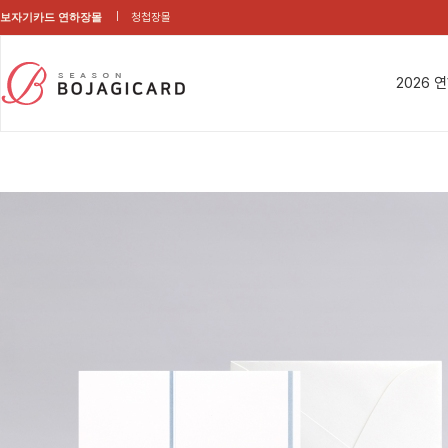
보자기카드 연하장몰
청첩장몰
2026 