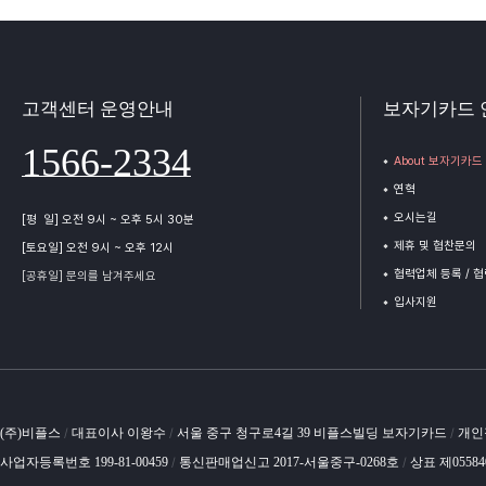
고객센터 운영안내
보자기카드 
1566-2334
About 보자기카드
연혁
오시는길
[평 일] 오전 9시 ~ 오후 5시 30분
제휴 및 협찬문의
[토요일] 오전 9시 ~ 오후 12시
협력업체 등록 / 
[공휴일] 문의를 남겨주세요
입사지원
(주)비플스
대표이사 이왕수
서울 중구 청구로4길 39 비플스빌딩 보자기카드
개인
/
/
/
사업자등록번호 199-81-00459
통신판매업신고 2017-서울중구-0268호
상표 제0558
/
/