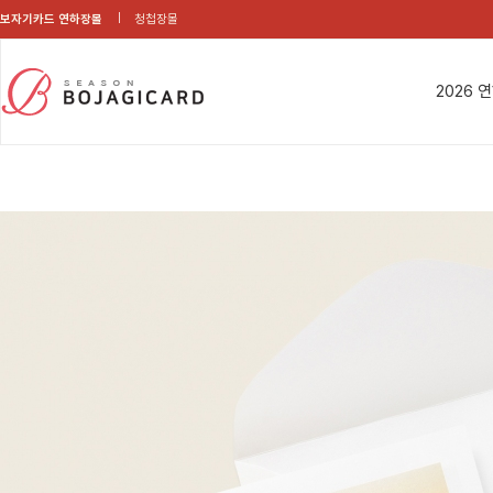
보자기카드 연하장몰
청첩장몰
2026 