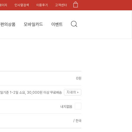
페이지
인사말검색
이용후기
고객센터
편의상품
모바일카드
이벤트
0원
일기준 1~2일 소요, 30,000원 이상 무료배송
내지없음
/ 한국