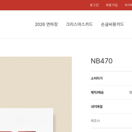
로그인
회원가입
마이
2026 연하장
크리스마스카드
손글씨용카드
NB470
소비자가
제작/배송
평
내지재질
제조사