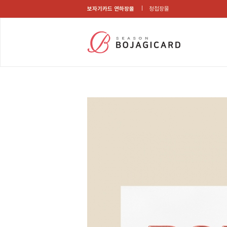
보자기카드 연하장몰
청첩장몰