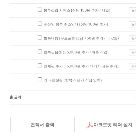
봉투삽입 서비스 (장당
150
원 추가 / +1일)
보
수신인 봉투 주소인쇄 (장당
100
원 추가)
보
발송대행 (우표포함 장당
750
원 추가 / +1~2일)
보
초특급옵션 (
35,000
원 추가 / 빠른 작업)
보
인쇄판 추가 (
15,000
원 추가 / 1가지 내용 추가)
보
기타 옵션란 (항목과 단가 직접 입력)
총 금액
견적서 출력
아크로뱃 리더 설치