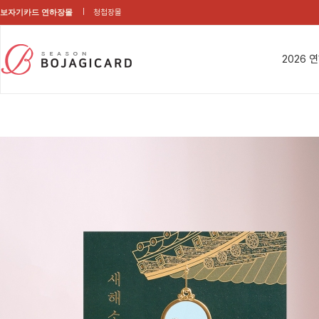
보자기카드 연하장몰
청첩장몰
2026 