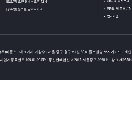
제휴 및 협찬문의
[토요일] 오전 9시 ~ 오후 12시
협력업체 등록 / 
[공휴일] 문의를 남겨주세요
입사지원
(주)비플스
대표이사 이왕수
서울 중구 청구로4길 39 비플스빌딩 보자기카드
개인
/
/
/
사업자등록번호 199-81-00459
통신판매업신고 2017-서울중구-0268호
상표 제0558
/
/