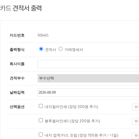
카드
견적서 출력
카드번호
NB445
출력형식
견적서
거래명세서
회사이름
견적부수
날짜입력
선택옵션
내지컬러인쇄 (장당
200
원 추가)
보
봉투컬러인쇄1 (장당
200
원 추가)
보
내지 접착/카드 조립 (장당
150
원 추가 / +1일)
보