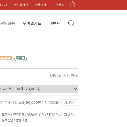
페이지
인사말검색
이용후기
고객센터
편의상품
모바일카드
이벤트
1,400원 →
1,400원
일기준 3~5일 소요, 50,000원 이상 무료배송
초특급 / 컬러인쇄 / 맞춤금박인쇄 / 내지접착 /
봉투삽입 / 발송대행