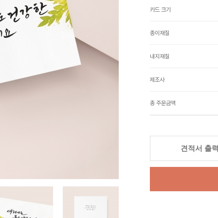
카드 크기
종이재질
내지재질
제조사
총 주문금액
견적서 출