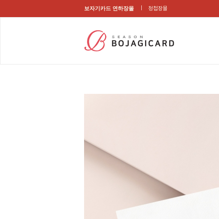
보자기카드 연하장몰
청첩장몰