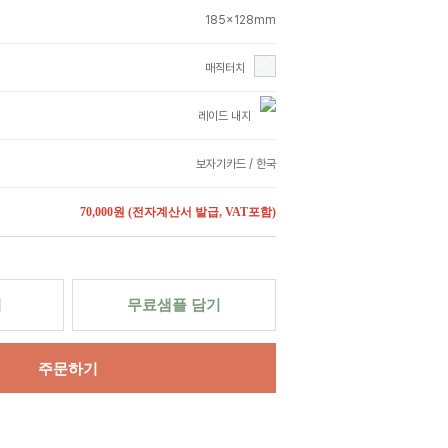
185x128mm
매직터치
레이드 내지
보자기카드 / 한국
70,000원
(전자계산서 발급, VAT포함)
력
무료샘플 담기
주문하기