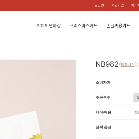
로그인
회원가입
마이
2026 연하장
크리스마스카드
손글씨용카드
NB982
소비자가
주문부수
제작/배송
평
선택 옵션