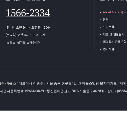
1566-2334
About 보자기카드
연혁
오시는길
[평 일] 오전 9시 ~ 오후 5시 30분
제휴 및 협찬문의
[토요일] 오전 9시 ~ 오후 12시
협력업체 등록 / 
[공휴일] 문의를 남겨주세요
입사지원
(주)비플스
대표이사 이왕수
서울 중구 청구로4길 39 비플스빌딩 보자기카드
개인
/
/
/
사업자등록번호 199-81-00459
통신판매업신고 2017-서울중구-0268호
상표 제0558
/
/