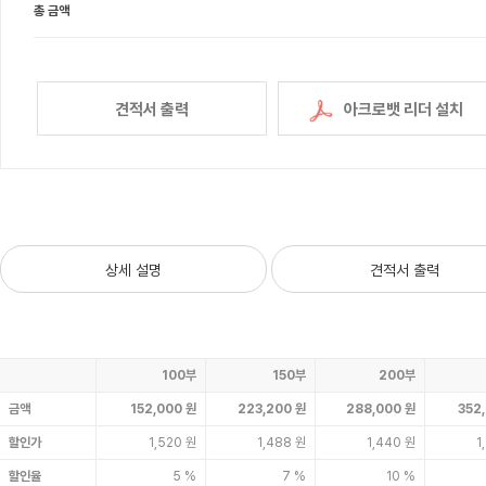
총 금액
견적서 출력
아크로뱃 리더 설치
상세 설명
견적서 출력
100부
150부
200부
금액
152,000 원
223,200 원
288,000 원
352
할인가
1,520 원
1,488 원
1,440 원
1
할인율
5 %
7 %
10 %