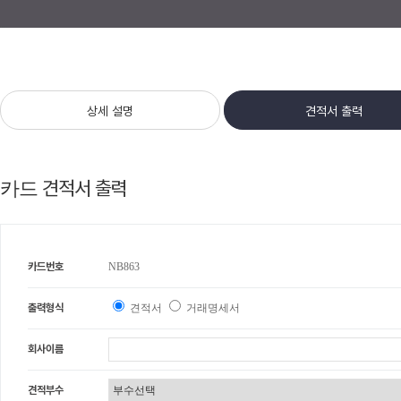
상세 설명
견적서 출력
견적서 출력
카드
카드번호
NB863
출력형식
견적서
거래명세서
회사이름
견적부수