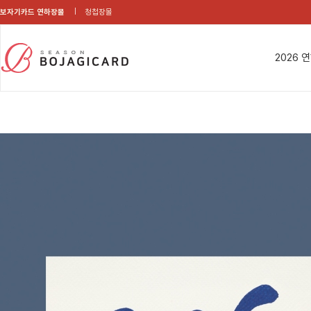
보자기카드 연하장몰
청첩장몰
2026 