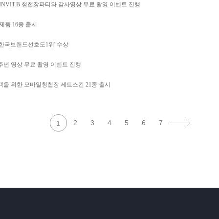
INVIT.B 청첩장파티와 감사영상 무료 촬영 이벤트 진행
제품 16종 출시
20 한국브랜드선호도1위' 수상
1주년 영상 무료 촬영 이벤트 진행
객을 위한 모바일청첩장 세트스킨 21종 출시
2
3
4
5
6
7
1