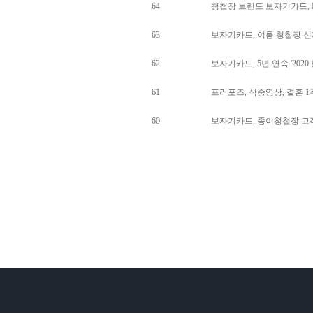
64
청첩장 브랜드 보자기카드, 
63
보자기카드, 여름 청첩장 신
62
보자기카드, 5년 연속 '20
61
프러포즈, 식중영상, 결혼 
60
보자기카드, 종이청첩장 고