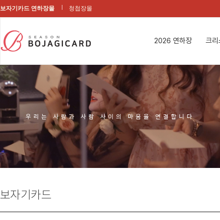
보자기카드 연하장몰
청첩장몰
2026 연하장
크리
우리는 사람과 사람 사이의 마음을 연결합니다
보자기카드