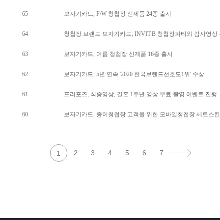
65
보자기카드, F/W 청첩장 신제품 24종 출시
64
청첩장 브랜드 보자기카드, INVIT.B 청첩장파티와 감사영상
63
보자기카드, 여름 청첩장 신제품 16종 출시
62
보자기카드, 5년 연속 '2020 한국브랜드선호도1위' 수상
61
프러포즈, 식중영상, 결혼 1주년 영상 무료 촬영 이벤트 진행
60
보자기카드, 종이청첩장 고객을 위한 모바일청첩장 세트스킨 
2
3
4
5
6
7
1