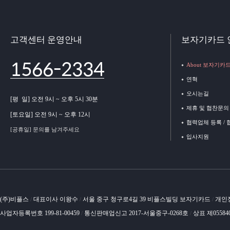
고객센터 운영안내
보자기카드 
1566-2334
About 보자기카
연혁
오시는길
[평 일] 오전 9시 ~ 오후 5시 30분
제휴 및 협찬문의
[토요일] 오전 9시 ~ 오후 12시
협력업체 등록 /
[공휴일] 문의를 남겨주세요
입사지원
(주)비플스
대표이사 이왕수
서울 중구 청구로4길 39 비플스빌딩 보자기카드
개인
/
/
/
사업자등록번호 199-81-00459
통신판매업신고 2017-서울중구-0268호
상표 제05584
/
/