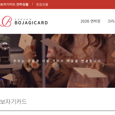
보자기카드 연하장몰
청첩장몰
2026 연하장
크리
우리는 사람과 사람 사이의 마음을 연결합니다
보자기카드