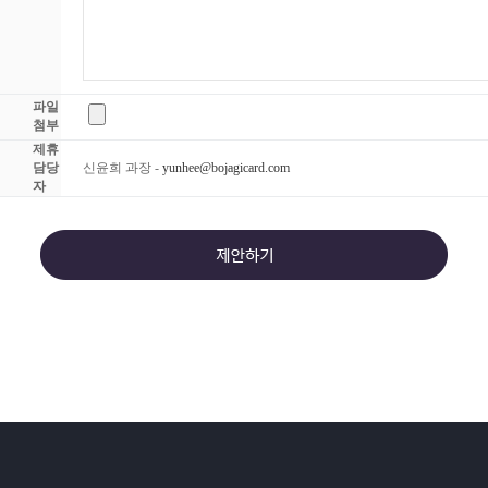
파일
첨부
제휴
담당
신윤희 과장 -
yunhee@bojagicard.com
자