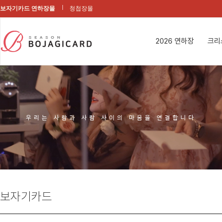
보자기카드 연하장몰
청첩장몰
2026 연하장
크리
우리는 사람과 사람 사이의 마음을 연결합니다
보자기카드