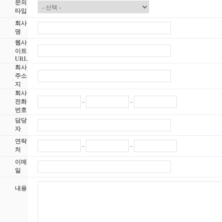
문의
타입
회사
명
웹사
이트
URL
회사
주소
지
회사
전화
-
-
번호
담당
자
연락
-
-
처
이메
일
내용