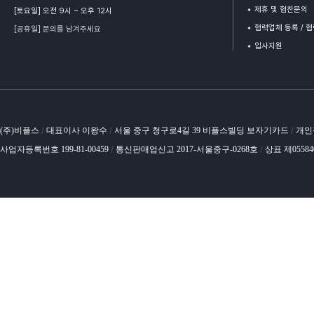
제휴 및 협찬문의
[토요일] 오전 9시 ~ 오후 12시
협력업체 등록 / 
[공휴일] 문의를 남겨주세요
입사지원
(주)비플스
대표이사 이왕수
서울 중구 청구로4길 39 비플스빌딩 보자기카드
개인
/
/
/
사업자등록번호 199-81-00459
통신판매업신고 2017-서울중구-0268호
상표 제0558
/
/