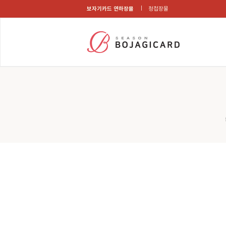
보자기카드 연하장몰
청첩장몰