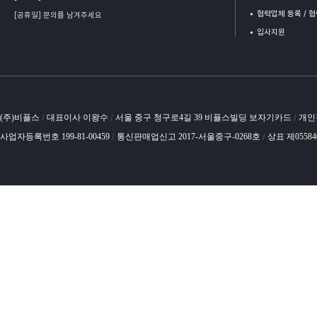
협력업체 등록 / 
[공휴일] 문의를 남겨주세요
입사지원
(주)비플스
대표이사 이왕수
서울 중구 청구로4길 39 비플스빌딩 보자기카드
개인
/
/
/
사업자등록번호 199-81-00459
통신판매업신고 2017-서울중구-0268호
상표 제0558
/
/