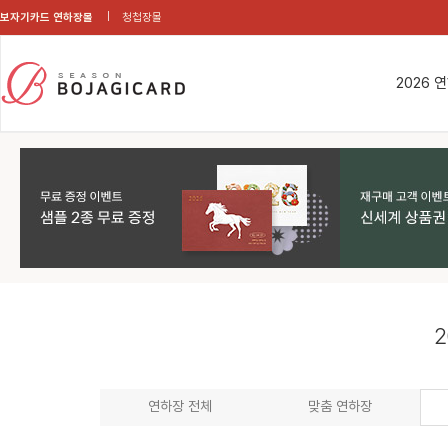
보자기카드 연하장몰
청첩장몰
2026 
2
연하장 전체
맞춤 연하장