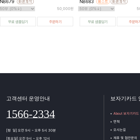
NB679
NB683
50,000원
5
무료 샘플담기
주문하기
무료 샘플담기
주문하
고객센터 운영안내
보자기카드 
1566-2334
About 보자기카드
연혁
오시는길
[평 일] 오전 9시 ~ 오후 5시 30분
제휴 및 협찬문의
[토요일] 오전 9시 ~ 오후 12시