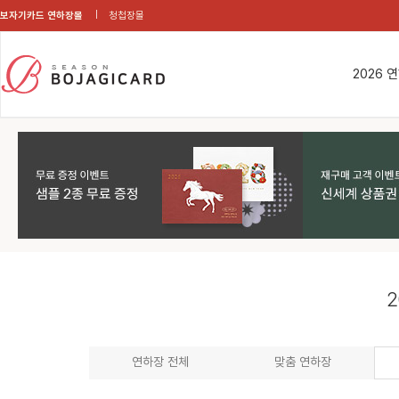
보자기카드 연하장몰
청첩장몰
2026 
2
연하장 전체
맞춤 연하장