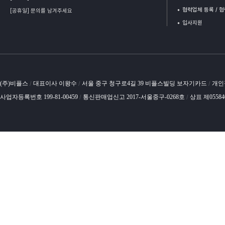
협력업체 등록 / 
[공휴일] 문의를 남겨주세요
입사지원
(주)비플스
대표이사 이왕수
서울 중구 청구로4길 39 비플스빌딩 보자기카드
개인
/
/
/
사업자등록번호 199-81-00459
통신판매업신고 2017-서울중구-0268호
상표 제0558
/
/