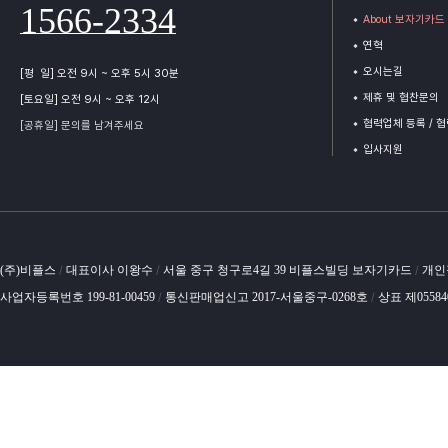
1566-2334
About 보자기카드
연혁
오시는길
[평 일] 오전 9시 ~ 오후 5시 30분
제휴 및 협찬문의
[토요일] 오전 9시 ~ 오후 12시
협력업체 등록 / 
[공휴일] 문의를 남겨주세요
입사지원
(주)비플스
대표이사 이왕수
서울 중구 청구로4길 39 비플스빌딩 보자기카드
개인
/
/
/
사업자등록번호 199-81-00459
통신판매업신고 2017-서울중구-0268호
상표 제0558
/
/