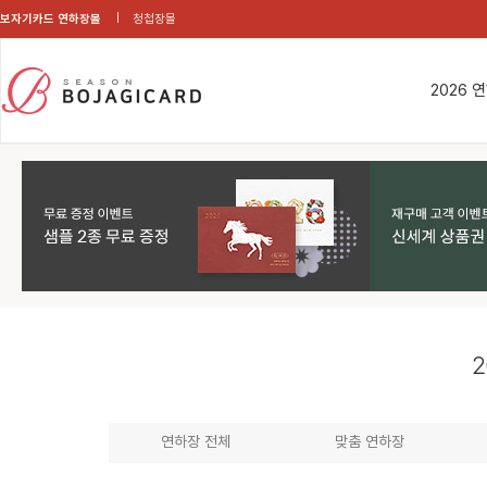
보자기카드 연하장몰
청첩장몰
2026 
2
연하장 전체
맞춤 연하장