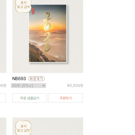
NB693
00원
80,000원
무료 샘플담기
주문하기