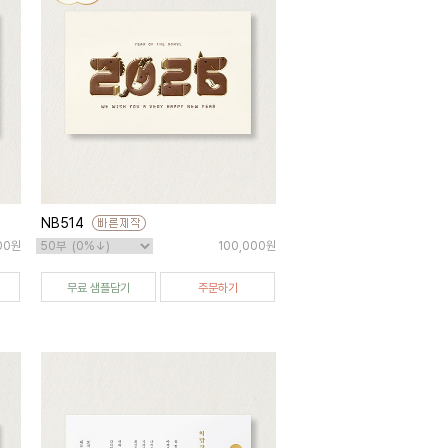
NB514
00원
100,000원
무료 샘플담기
주문하기