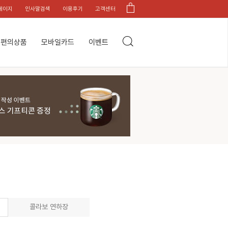
페이지
인사말검색
이용후기
고객센터
편의상품
모바일카드
이벤트
콜라보 연하장