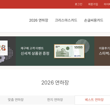
로그인
회원가입
마이
2026 연하장
크리스마스카드
손글씨용카드
2026 연하장
맞춤 연하장
한지 연하장
베스트 연하장