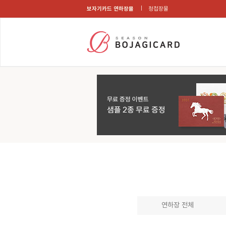
보자기카드 연하장몰
청첩장몰
연하장 전체