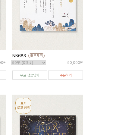
NB683
00원
50,000원
무료 샘플담기
주문하기