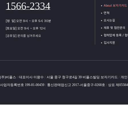
1566-2334
About 보자기카드
연혁
오시는길
[평 일] 오전 9시 ~ 오후 5시 30분
제휴 및 협찬문의
[토요일] 오전 9시 ~ 오후 12시
협력업체 등록 / 
[공휴일] 문의를 남겨주세요
입사지원
(주)비플스
대표이사 이왕수
서울 중구 청구로4길 39 비플스빌딩 보자기카드
개인
/
/
/
사업자등록번호 199-81-00459
통신판매업신고 2017-서울중구-0268호
상표 제0558
/
/