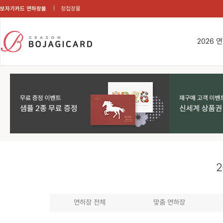
보자기카드 연하장몰
청첩장몰
2026 
2
연하장 전체
맞춤 연하장