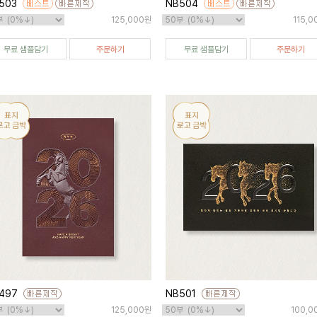
503
NB504
125,000원
115,
무료 샘플담기
주문하기
무료 샘플담기
주문하기
497
NB501
125,000원
100,0