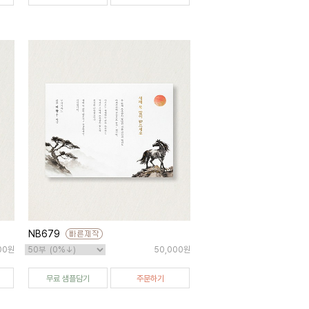
NB679
00원
50,000원
무료 샘플담기
주문하기