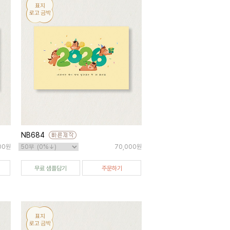
NB684
00원
70,000원
무료 샘플담기
주문하기