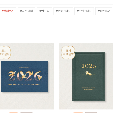
#전체보기
#시즌 테마
#연도 띠
#전통스타일
#모던스타일
#빠른제작