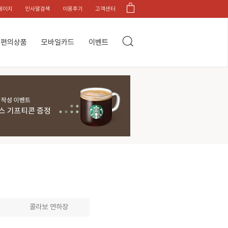
페이지
인사말검색
이용후기
고객센터
편의상품
모바일카드
이벤트
콜라보 연하장