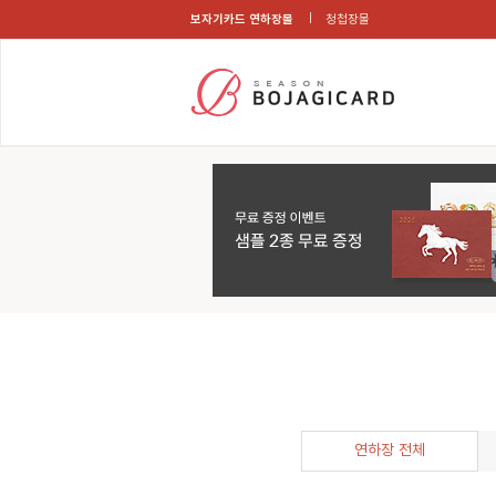
보자기카드 연하장몰
청첩장몰
연하장 전체