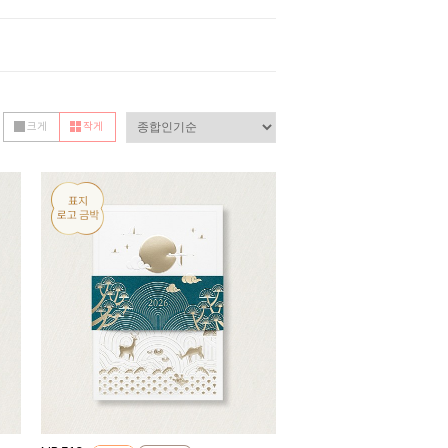
크게
작게