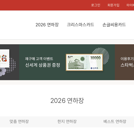
로그인
회원가입
마이
2026 연하장
크리스마스카드
손글씨용카드
2026 연하장
맞춤 연하장
한지 연하장
베스트 연하장