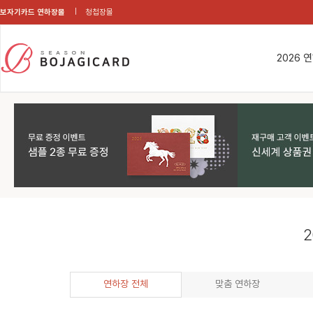
보자기카드 연하장몰
청첩장몰
2026 
2
연하장 전체
맞춤 연하장