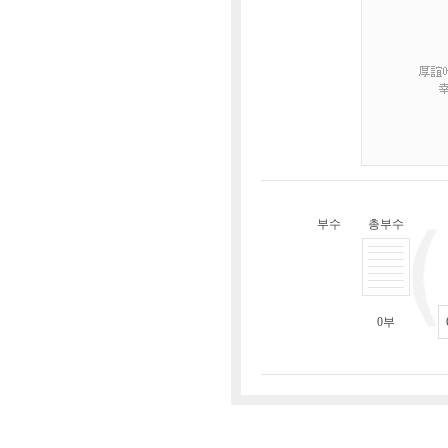
부수
총부수
0
부