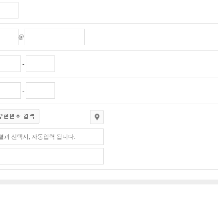
@
-
-