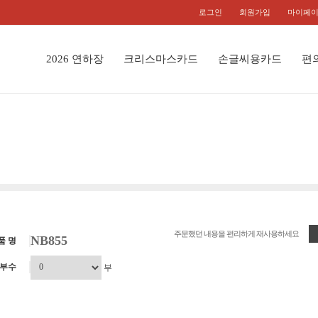
로그인
회원가입
마이페
2026 연하장
크리스마스카드
손글씨용카드
편
주문했던 내용을 편리하게 재사용하세요
NB855
품 명
부수
부