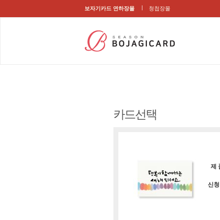
보자기카드 연하장몰
청첩장몰
카드선택
제 
신청