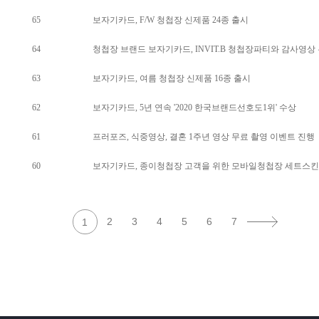
65
보자기카드, F/W 청첩장 신제품 24종 출시
64
청첩장 브랜드 보자기카드, INVIT.B 청첩장파티와 감사영상
63
보자기카드, 여름 청첩장 신제품 16종 출시
62
보자기카드, 5년 연속 '2020 한국브랜드선호도1위' 수상
61
프러포즈, 식중영상, 결혼 1주년 영상 무료 촬영 이벤트 진행
60
보자기카드, 종이청첩장 고객을 위한 모바일청첩장 세트스킨 
2
3
4
5
6
7
1