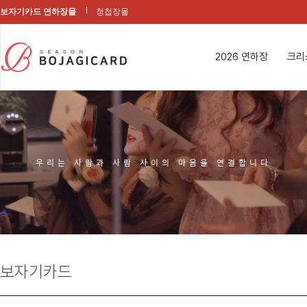
보자기카드 연하장몰
청첩장몰
2026 연하장
크리
우리는 사람과 사람 사이의 마음을 연결합니다
보자기카드