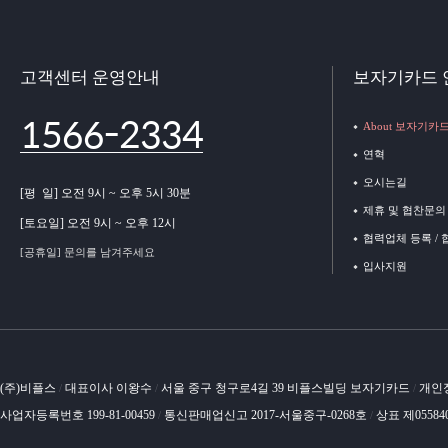
고객센터 운영안내
보자기카드 
1566-2334
About 보자기카
연혁
오시는길
[평 일] 오전 9시 ~ 오후 5시 30분
제휴 및 협찬문의
[토요일] 오전 9시 ~ 오후 12시
협력업체 등록 /
[공휴일] 문의를 남겨주세요
입사지원
(주)비플스
대표이사 이왕수
서울 중구 청구로4길 39 비플스빌딩 보자기카드
개인
/
/
/
사업자등록번호 199-81-00459
통신판매업신고 2017-서울중구-0268호
상표 제05584
/
/