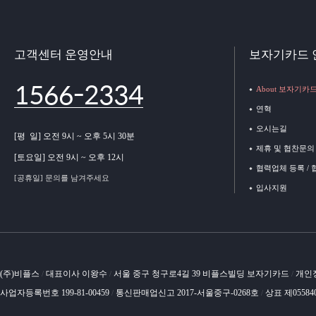
고객센터 운영안내
보자기카드 
1566-2334
About 보자기카
연혁
오시는길
[평 일] 오전 9시 ~ 오후 5시 30분
제휴 및 협찬문의
[토요일] 오전 9시 ~ 오후 12시
협력업체 등록 /
[공휴일] 문의를 남겨주세요
입사지원
(주)비플스
대표이사 이왕수
서울 중구 청구로4길 39 비플스빌딩 보자기카드
개인
/
/
/
사업자등록번호 199-81-00459
통신판매업신고 2017-서울중구-0268호
상표 제05584
/
/