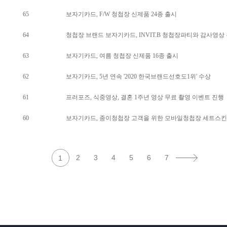
65
보자기카드, F/W 청첩장 신제품 24종 출시
64
청첩장 브랜드 보자기카드, INVIT.B 청첩장파티와 감사영상
63
보자기카드, 여름 청첩장 신제품 16종 출시
62
보자기카드, 5년 연속 '2020 한국브랜드선호도1위' 수상
61
프러포즈, 식중영상, 결혼 1주년 영상 무료 촬영 이벤트 진행
60
보자기카드, 종이청첩장 고객을 위한 모바일청첩장 세트스킨 
2
3
4
5
6
7
1