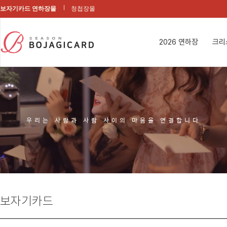
보자기카드 연하장몰
청첩장몰
2026 연하장
크리
우리는 사람과 사람 사이의 마음을 연결합니다
보자기카드