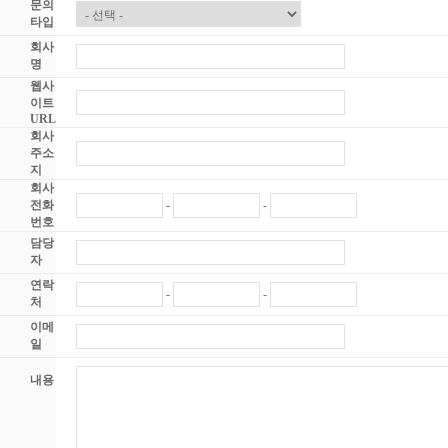
문의
타입
회사
명
웹사
이트
URL
회사
주소
지
회사
전화
-
-
번호
담당
자
연락
-
-
처
이메
일
내용