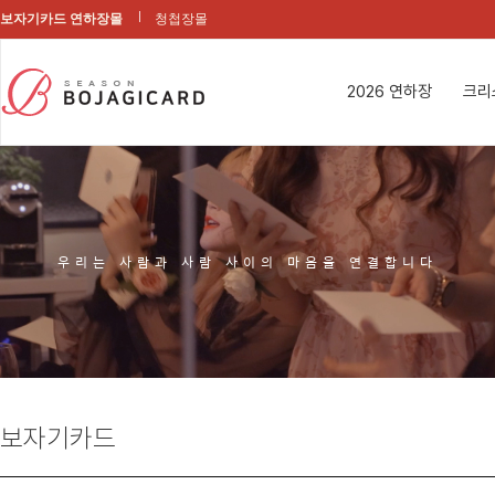
보자기카드 연하장몰
청첩장몰
2026 연하장
크리
우리는 사람과 사람 사이의 마음을 연결합니다
보자기카드