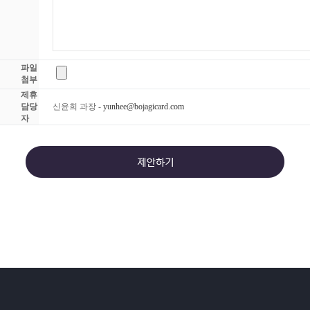
파일
첨부
제휴
담당
신윤희 과장 -
yunhee@bojagicard.com
자