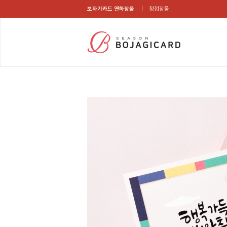
보자기카드 연하장몰
청첩장몰