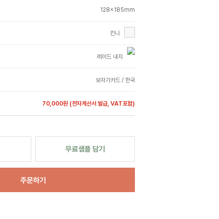
128x185mm
킨니
레이드 내지
보자기카드 / 한국
70,000원
(전자계산서 발급, VAT포함)
무료샘플 담기
주문하기