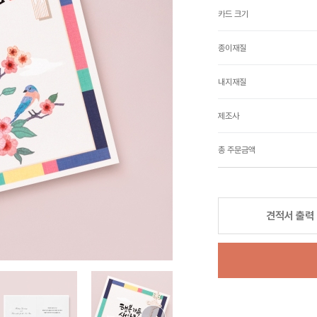
카드 크기
종이재질
내지재질
제조사
총 주문금액
견적서 출력