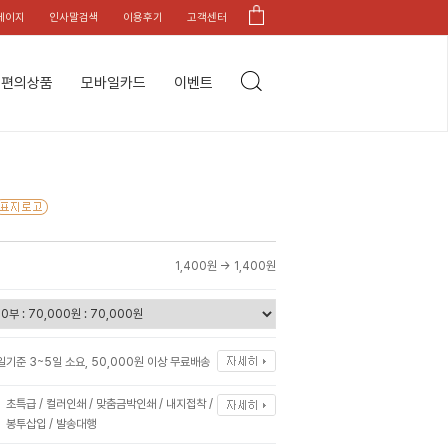
페이지
인사말검색
이용후기
고객센터
편의상품
모바일카드
이벤트
1,400원 →
1,400원
일기준 3~5일 소요, 50,000원 이상 무료배송
초특급 / 컬러인쇄 / 맞춤금박인쇄 / 내지접착 /
봉투삽입 / 발송대행