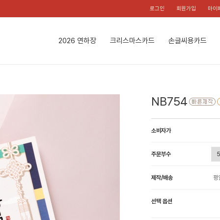
로그인
회원가입
마이
2026 연하장
크리스마스카드
손글씨용카드
NB754
소비자가
주문부수
제작/배송
평
선택 옵션