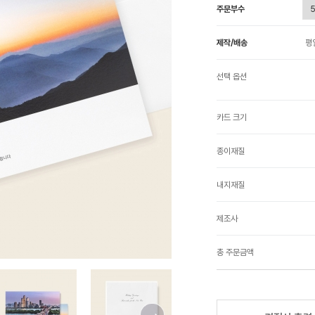
주문부수
제작/배송
평
선택 옵션
카드 크기
종이재질
내지재질
제조사
총 주문금액