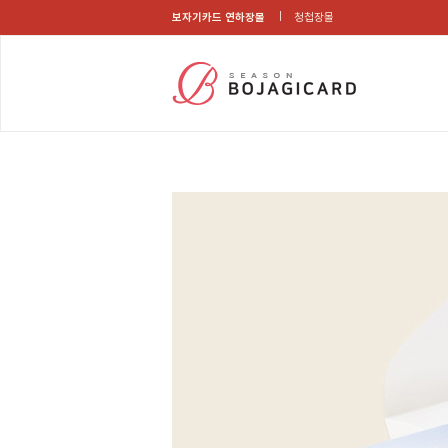
보자기카드 연하장몰
청첩장몰