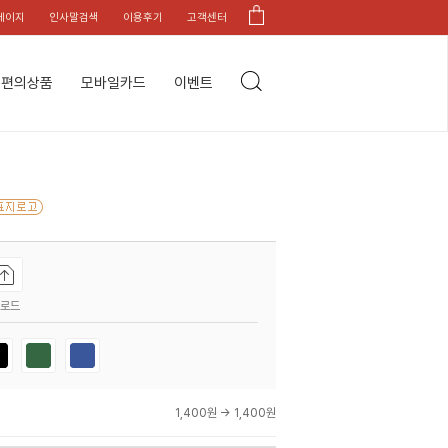
페이지
인사말검색
이용후기
고객센터
편의상품
모바일카드
이벤트
업로드
1,400원 →
1,400원