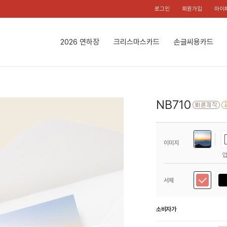
로그인
회원가입
마이
2026 연하장
크리스마스카드
손글씨용카드
NB710
이미지
서체
소비자가