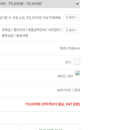
일기준 3~5일 소요, 50,000원 이상 무료배송
초특급 / 컬러인쇄 / 맞춤금박인쇄 / 내지접착 /
봉투삽입 / 발송대행
185x128mm
킨니
레이드 내지
보자기카드 / 한국
70,000원
(전자계산서 발급, VAT포함)