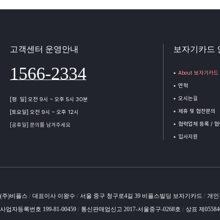
고객센터 운영안내
보자기카드 
1566-2334
About 보자기카드
연혁
오시는길
[평 일] 오전 9시 ~ 오후 5시 30분
제휴 및 협찬문의
[토요일] 오전 9시 ~ 오후 12시
협력업체 등록 / 
[공휴일] 문의를 남겨주세요
입사지원
(주)비플스
대표이사 이왕수
서울 중구 청구로4길 39 비플스빌딩 보자기카드
개인
/
/
/
사업자등록번호 199-81-00459
통신판매업신고 2017-서울중구-0268호
상표 제0558
/
/