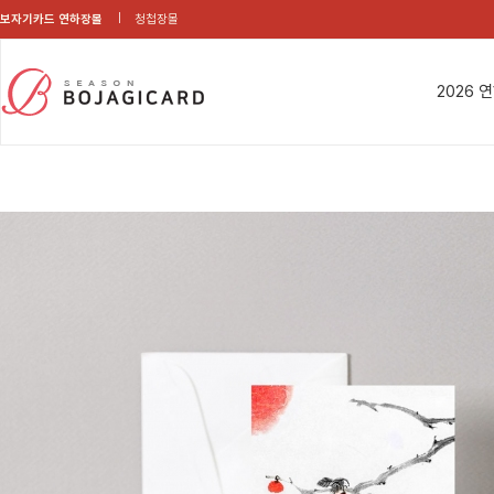
보자기카드 연하장몰
청첩장몰
2026 