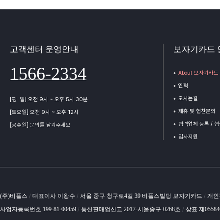
고객센터 운영안내
보자기카드 
1566-2334
About 보자기카드
연혁
오시는길
[평 일] 오전 9시 ~ 오후 5시 30분
제휴 및 협찬문의
[토요일] 오전 9시 ~ 오후 12시
협력업체 등록 / 
[공휴일] 문의를 남겨주세요
입사지원
(주)비플스
대표이사 이왕수
서울 중구 청구로4길 39 비플스빌딩 보자기카드
개인
/
/
/
사업자등록번호 199-81-00459
통신판매업신고 2017-서울중구-0268호
상표 제0558
/
/