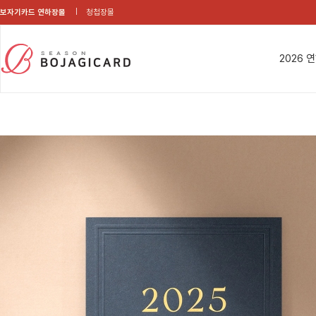
보자기카드 연하장몰
청첩장몰
2026 