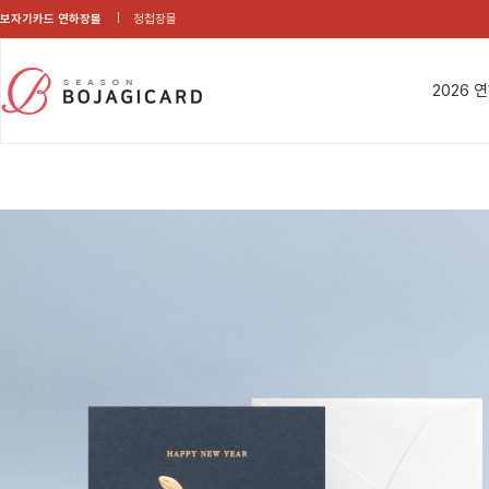
보자기카드 연하장몰
청첩장몰
2026 