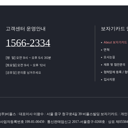
고객센터 운영안내
보자기카드 
1566-2334
About 보자기카드
연혁
오시는길
[평 일] 오전 9시 ~ 오후 5시 30분
제휴 및 협찬문의
[토요일] 오전 9시 ~ 오후 12시
협력업체 등록 / 
[공휴일] 문의를 남겨주세요
입사지원
(주)비플스
대표이사 이왕수
서울 중구 청구로4길 39 비플스빌딩 보자기카드
개인
/
/
/
사업자등록번호 199-81-00459
통신판매업신고 2017-서울중구-0268호
상표 제0558
/
/