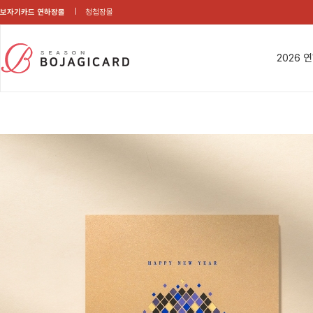
보자기카드 연하장몰
청첩장몰
2026 