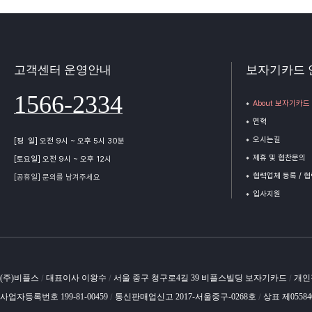
고객센터 운영안내
보자기카드 
1566-2334
About 보자기카드
연혁
오시는길
[평 일] 오전 9시 ~ 오후 5시 30분
제휴 및 협찬문의
[토요일] 오전 9시 ~ 오후 12시
협력업체 등록 / 
[공휴일] 문의를 남겨주세요
입사지원
(주)비플스
대표이사 이왕수
서울 중구 청구로4길 39 비플스빌딩 보자기카드
개인
/
/
/
사업자등록번호 199-81-00459
통신판매업신고 2017-서울중구-0268호
상표 제0558
/
/