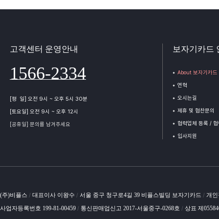
고객센터 운영안내
보자기카드 
1566-2334
About 보자기카드
연혁
오시는길
[평 일] 오전 9시 ~ 오후 5시 30분
제휴 및 협찬문의
[토요일] 오전 9시 ~ 오후 12시
협력업체 등록 / 
[공휴일] 문의를 남겨주세요
입사지원
(주)비플스
대표이사 이왕수
서울 중구 청구로4길 39 비플스빌딩 보자기카드
개인
/
/
/
사업자등록번호 199-81-00459
통신판매업신고 2017-서울중구-0268호
상표 제0558
/
/