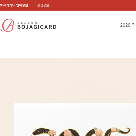
보자기카드 연하장몰
청첩장몰
2026 