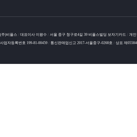
(주)비플스
대표이사 이왕수
서울 중구 청구로4길 39 비플스빌딩 보자기카드
개인
/
/
/
사업자등록번호 199-81-00459
통신판매업신고 2017-서울중구-0268호
상표 제0558
/
/