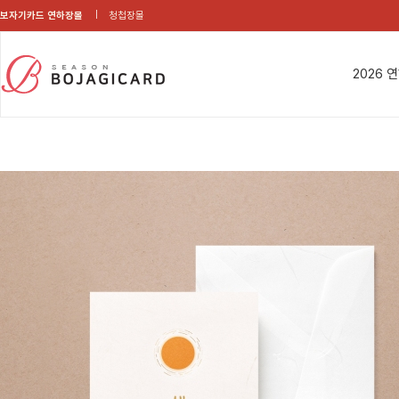
보자기카드 연하장몰
청첩장몰
2026 