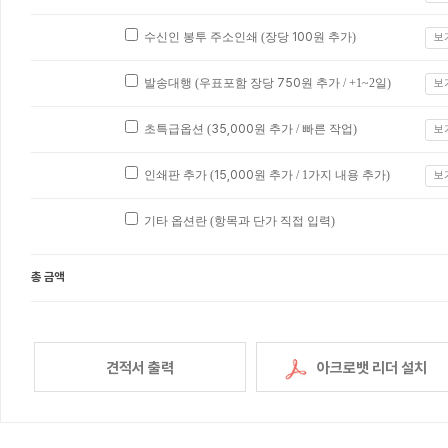
수신인 봉투 주소인쇄 (장당
100
원 추가)
보
발송대행 (우표포함 장당
750
원 추가 / +1~2일)
보
초특급옵션 (
35,000
원 추가 / 빠른 작업)
보
인쇄판 추가 (
15,000
원 추가 / 1가지 내용 추가)
보
기타 옵션란 (항목과 단가 직접 입력)
총 금액
견적서 출력
아크로뱃 리더 설치