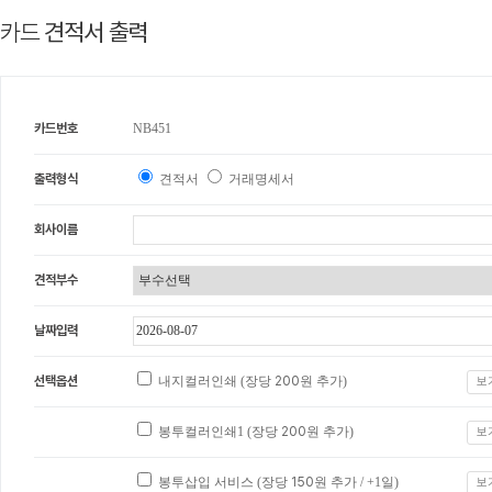
카드
견적서 출력
카드번호
NB451
출력형식
견적서
거래명세서
회사이름
견적부수
날짜입력
선택옵션
내지컬러인쇄 (장당
200
원 추가)
보
봉투컬러인쇄1 (장당
200
원 추가)
보
봉투삽입 서비스 (장당
150
원 추가 / +1일)
보