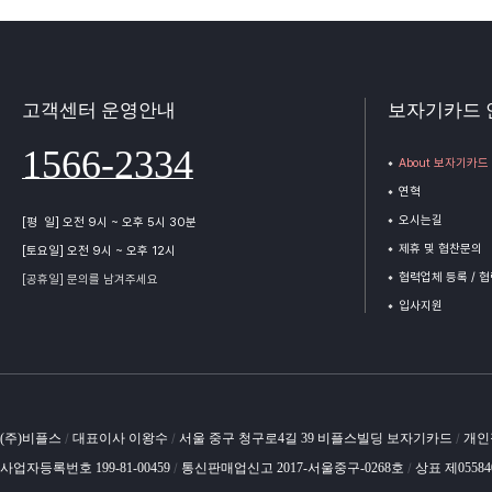
고객센터 운영안내
보자기카드 
1566-2334
About 보자기카드
연혁
오시는길
[평 일] 오전 9시 ~ 오후 5시 30분
제휴 및 협찬문의
[토요일] 오전 9시 ~ 오후 12시
협력업체 등록 / 
[공휴일] 문의를 남겨주세요
입사지원
(주)비플스
대표이사 이왕수
서울 중구 청구로4길 39 비플스빌딩 보자기카드
개인
/
/
/
사업자등록번호 199-81-00459
통신판매업신고 2017-서울중구-0268호
상표 제0558
/
/