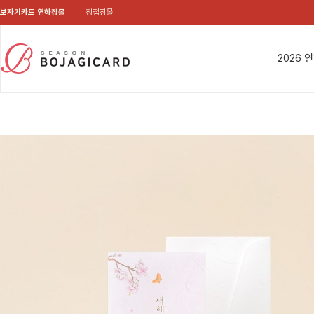
보자기카드 연하장몰
청첩장몰
2026 