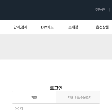
주문혜택
답례,감사
DIY카드
초대장
옵션상품
로그인
회원
비회원 배송/주문조회