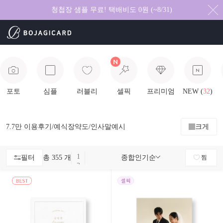
청첩장 샘플 무료! 택배비도 0원 (~8/31)
포토
심플
러블리
셀픽
프리미엄
NEW (
32
)
7.7만
이용후기
/
예식장약도
/
인사말예시
크게
1
필터
총 355 개
종합인기순
찜
2
3
4
5
6
7
8