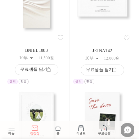
BNIEL1083
JEINA142
10부
11,500
원
10부
12,000
원
무료샘플 담기
무료샘플 담기
0
메뉴
청첩장
홈
이벤트
무료샘플