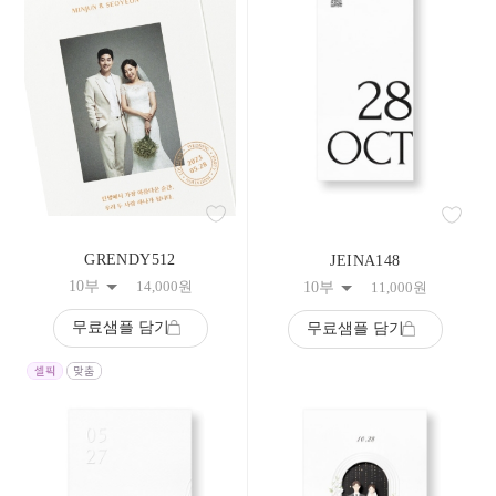
GRENDY512
JEINA148
10부
14,000
원
10부
11,000
원
무료샘플 담기
무료샘플 담기