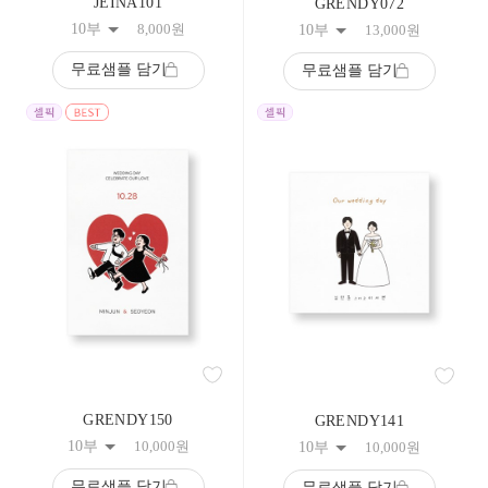
JEINA101
GRENDY072
84
10부
8,000
원
10부
13,000
원
85
86
무료샘플 담기
무료샘플 담기
87
88
89
90
91
92
93
94
95
96
97
98
99
100
101
102
103
104
GRENDY150
GRENDY141
105
10부
10,000
원
10부
10,000
원
106
107
무료샘플 담기
무료샘플 담기