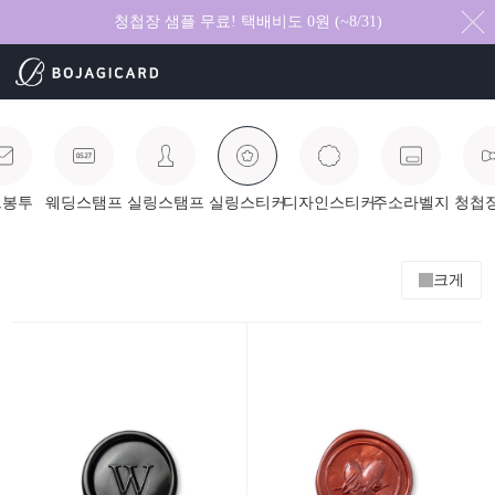
청첩장 샘플 무료! 택배비도 0원 (~8/31)
드봉투
웨딩스탬프
실링스탬프
실링스티커
디자인스티커
주소라벨지
청첩
크게